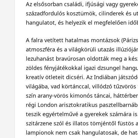
Az elsősorban családi, ifjúsági vagy gyer
századfordulós kosztümök, cilinderek és u
hangulatot, és helyezik el megfelelően idő
A falra vetített hatalmas montázsok (Párizs,
atmoszféra és a világkörüli utazás illúziójá
lezuhanást bravúrosan oldották meg a készí
zöldes fényjátékokkal igazi dzsungel hangu
kreatív ötleteit dicséri. Az Indiában játs
világába, vad körtánccal, villódzó tűzvörös
szín arany-vörös kimonós táncai, háttérbe
régi London arisztokratikus pasztellbarnáb
teszik egyértelművé a gyerekek számára is. 
szitárzene szól és illatos tömjéntől füstös
lampionok nem csak hangulatosak, de hatás