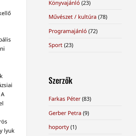
Könyvajánló
(23)
kellő
Művészet / kultúra
(78)
Programajánló
(72)
bális
Sport
(23)
ni
ok
Szerzők
zsiai
 A
Farkas Péter
(83)
el
Gerber Petra
(9)
rös
hoporty
(1)
y lyuk