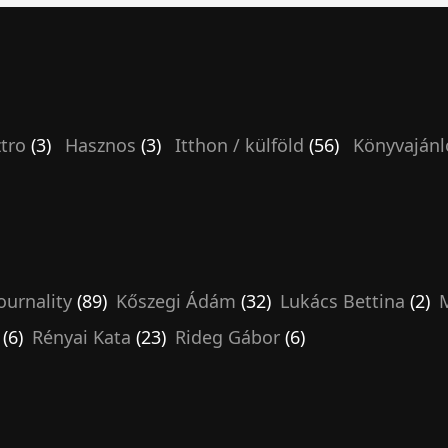
tro
(3)
Hasznos
(3)
Itthon / külföld
(56)
Könyvajánl
ournality
(89)
Kőszegi Ádám
(32)
Lukács Bettina
(2)
M
(6)
Rényai Kata
(23)
Rideg Gábor
(6)