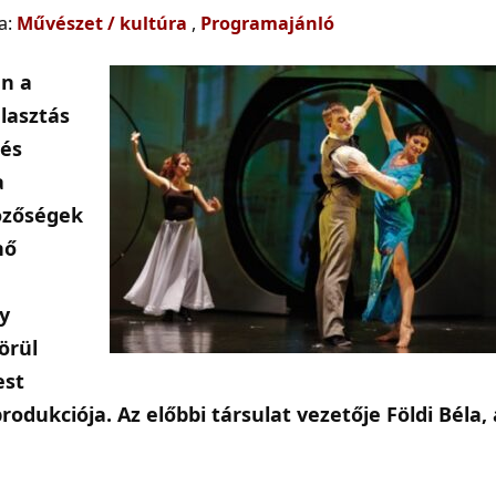
a:
Művészet / kultúra
,
Programajánló
an a
álasztás
 és
a
özőségek
nő
gy
örül
est
dukciója. Az előbbi társulat vezetője Földi Béla, 