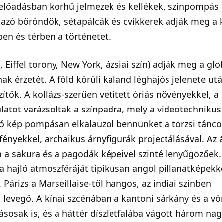
ekelőadásban korhű jelmezek és kellékek, színpompás
tazó bőröndök, sétapálcák és cvikkerek adják meg a 
ben és térben a történetet.
 Eiffel torony, New York, ázsiai szín) adják meg a glo
nak érzetét. A föld körüli kaland léghajós jelenete utá
tők. A kollázs-szerűen vetített óriás növényekkel, a
latot varázsoltak a színpadra, mely a videotechnikus
zódó kép pompásan elkalauzol bennünket a törzsi tánc
 fényekkel, archaikus árnyfigurák projectálásával. Az á
n a sakura és a pagodák képeivel szinté lenyűgözőek.
a hajló atmoszféráját tipikusan angol pillanatképekk
Párizs a Marseillaise-től hangos, az indiai színben
 a levegő. A kínai szcénában a kantoni sárkány és a vö
osak is, és a háttér díszletfalába vágott három nag