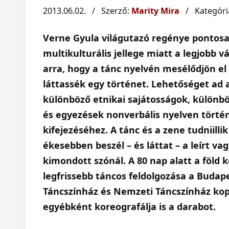
2013.06.02. / Szerző:
Marity Mira
/ Kategóri
Verne Gyula világutazó regénye pontos
multikulturális jellege miatt a legjobb v
arra, hogy a tánc nyelvén mesélődjön el
láttassék egy történet. Lehetőséget ad 
különböző etnikai sajátosságok, különb
és egyezések nonverbális nyelven törté
kifejezéséhez. A tánc és a zene tudniillik
ékesebben beszél – és láttat – a leírt va
kimondott szónál. A 80 nap alatt a föld k
legfrissebb táncos feldolgozása a Budap
Táncszínház és Nemzeti Táncszínház kopro
egyébként koreografálja is a darabot.