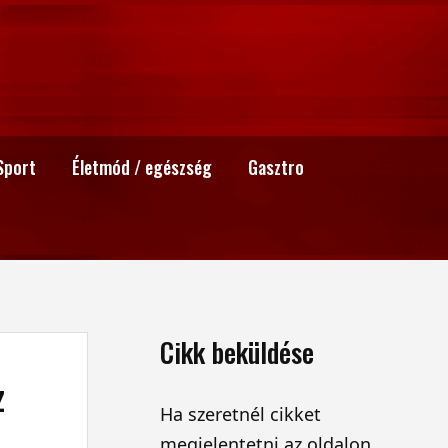
Sport
Életmód / egészség
Gasztro
Cikk beküldése
z
Ha szeretnél cikket
megjelentetni az oldalon,