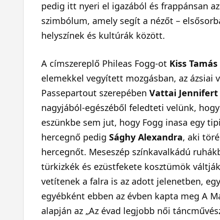
pedig itt nyeri el igazából és frappánsan a
szimbólum, amely segít a nézőt – elsősorba
helyszínek és kultúrák között.
A címszereplő Phileas Fogg-ot
Kiss Tamás
elemekkel vegyített mozgásban, az ázsiai v
Passepartout szerepében
Vattai Jennifert
nagyjából-egészéből feledteti velünk, hog
eszünkbe sem jut, hogy Fogg inasa egy tipik
hercegnő pedig
Sághy Alexandra
, aki tör
hercegnőt. Meseszép színkavalkádú ruhákba
türkizkék és ezüstfekete kosztümök váltják
vetítenek a falra is az adott jelenetben, 
egyébként ebben az évben kapta meg A M
alapján az „Az évad legjobb női táncművész