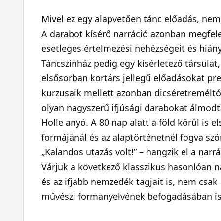
Mivel ez egy alapvetően tánc előadás, ne
A darabot kísérő narráció azonban megfele
esetleges értelmezési nehézségeit és hián
Táncszínház pedig egy kísérletező társulat
elsősorban kortárs jellegű előadásokat pre
kurzusaik mellett azonban dicséretreméltóa
olyan nagyszerű ifjúsági darabokat álmodt
Holle anyó. A 80 nap alatt a föld körül is e
formájánál és az alaptörténetnél fogva sz
„Kalandos utazás volt!” – hangzik el a narr
Várjuk a következő klasszikus hasonlóan n
és az ifjabb nemzedék tagjait is, nem csa
művészi formanyelvének befogadásában is