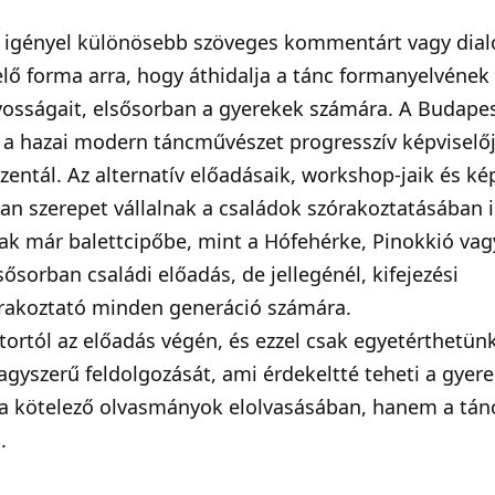
m igényel különösebb szöveges kommentárt vagy dial
lő forma arra, hogy áthidalja a tánc formanyelvének
yosságait, elsősorban a gyerekek számára. A Budape
, a hazai modern táncművészet progresszív képviselőj
zentál. Az alternatív előadásaik, workshop-jaik és ké
n szerepet vállalnak a családok szórakoztatásában i
ak már balettcipőbe, mint a Hófehérke, Pinokkió vag
lsősorban családi előadás, de jellegénél, kifejezési
órakoztató minden generáció számára.
átortól az előadás végén, és ezzel csak egyetérthetünk
agyszerű feldolgozását, ami érdekeltté teheti a gyer
k a kötelező olvasmányok elolvasásában, hanem a tán
.