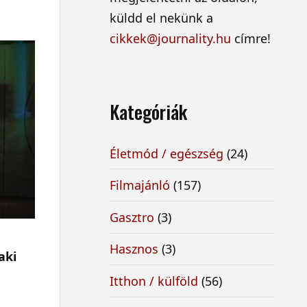
küldd el nekünk a
cikkek@journality.hu
címre!
Kategóriák
Életmód / egészség
(24)
Filmajánló
(157)
Gasztro
(3)
Hasznos
(3)
aki
Itthon / külföld
(56)