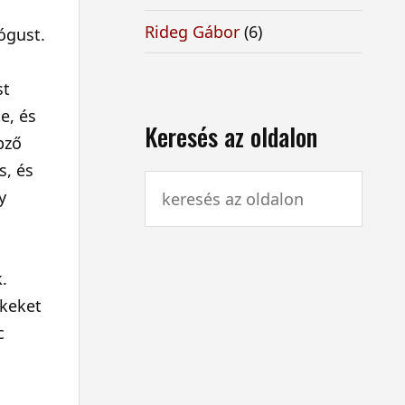
Rideg Gábor
(6)
ógust.
st
e, és
Keresés az oldalon
pző
s, és
y
.
ekeket
c