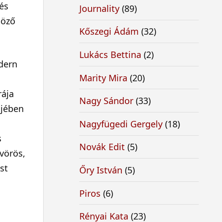
 és
Journality
(89)
böző
Kőszegi Ádám
(32)
Lukács Bettina
(2)
odern
Marity Mira
(20)
rája
Nagy Sándor
(33)
mjében
Nagyfügedi Gergely
(18)
s
Novák Edit
(5)
vörös,
st
Őry István
(5)
Piros
(6)
Rényai Kata
(23)