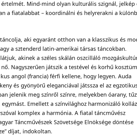
z értelmét. Mind-mind olyan kulturális szignál, jelkép
n a fiatalabbat – koordinálni és helyrerakni a külön
táncolja, aki egyaránt otthon van a klasszikus és m
agy a sztenderd latin-amerikai társas táncokban.
látjuk, akinek a széles skálán oszcilláló mozgáskultú
y nő. Nagyszerűen játszik a testével és korhű kosztü
us angol (francia) férfi kellene, hogy legyen. Auda
ékeny és gyönyörű eleganciával játssza el az egzotiku
n jelenik meg színről színre, melyekben óarany, tűz
 egymást. Emellett a színvilághoz harmonizáló kolláz
egyszóval komplex a harmónia. A fiatal táncművész
agyar Táncművészek Szövetsége Elnöksége döntése
e” díjat, indokoltan.