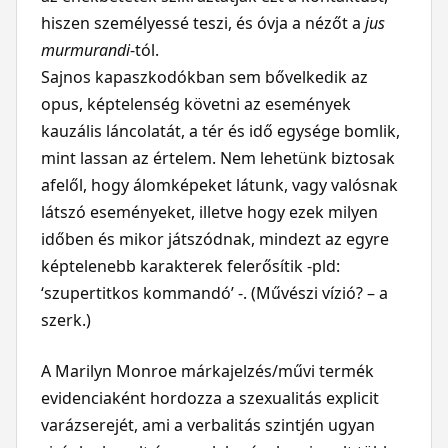
hiszen személyessé teszi, és óvja a nézőt a
jus
murmurandi
-tól.
Sajnos kapaszkodókban sem bővelkedik az
opus, képtelenség követni az események
kauzális láncolatát, a tér és idő egysége bomlik,
mint lassan az értelem. Nem lehetünk biztosak
afelől, hogy álomképeket látunk, vagy valósnak
látszó eseményeket, illetve hogy ezek milyen
időben és mikor játszódnak, mindezt az egyre
képtelenebb karakterek felerősítik -pld:
‘szupertitkos kommandó’ -. (Művészi vízió? – a
szerk.)
A Marilyn Monroe márkajelzés/művi termék
evidenciaként hordozza a szexualitás explicit
varázserejét, ami a verbalitás szintjén ugyan