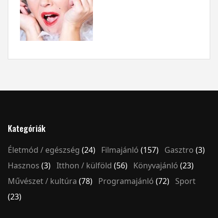
Kategóriák
Életmód / egészség
(24)
Filmajánló
(157)
Gasztro
(3)
Hasznos
(3)
Itthon / külföld
(56)
Könyvajánló
(23)
Művészet / kultúra
(78)
Programajánló
(72)
Sport
(23)