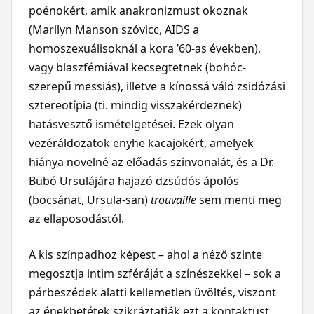
poénokért, amik anakronizmust okoznak
(Marilyn Manson szóvicc, AIDS a
homoszexuálisoknál a kora ’60-as években),
vagy blaszfémiával kecsegtetnek (bohóc-
szerepű messiás), illetve a kínossá váló zsidózási
sztereotípia (ti. mindig visszakérdeznek)
hatásvesztő ismételgetései. Ezek olyan
vezéráldozatok enyhe kacajokért, amelyek
hiánya növelné az előadás színvonalát, és a Dr.
Bubó Ursulájára hajazó dzsúdós ápolós
(bocsánat, Ursula-san)
trouvaille
sem menti meg
az ellaposodástól.
A kis színpadhoz képest – ahol a néző szinte
megosztja intim szféráját a színészekkel – sok a
párbeszédek alatti kellemetlen üvöltés, viszont
az énekbetétek szikráztatják ezt a kontaktust,