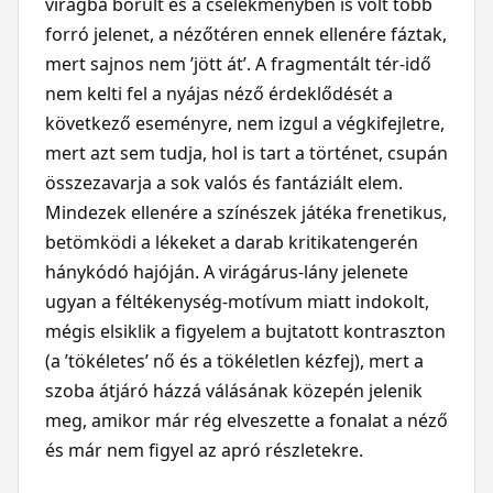
virágba borult és a cselekményben is volt több
forró jelenet, a nézőtéren ennek ellenére fáztak,
mert sajnos nem ’jött át’. A fragmentált tér-idő
nem kelti fel a nyájas néző érdeklődését a
következő eseményre, nem izgul a végkifejletre,
mert azt sem tudja, hol is tart a történet, csupán
összezavarja a sok valós és fantáziált elem.
Mindezek ellenére a színészek játéka frenetikus,
betömködi a lékeket a darab kritikatengerén
hánykódó hajóján. A virágárus-lány jelenete
ugyan a féltékenység-motívum miatt indokolt,
mégis elsiklik a figyelem a bujtatott kontraszton
(a ’tökéletes’ nő és a tökéletlen kézfej), mert a
szoba átjáró házzá válásának közepén jelenik
meg, amikor már rég elveszette a fonalat a néző
és már nem figyel az apró részletekre.