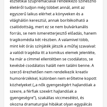
esztétikai szupremáciával rendelkező színésznő
életéről tudjon még többet annál, amit az
egyszerű laikus elérhet a könyveken és a
világhálón keresztül, annak borítékolható a
csalódottság, mert ez se nem bulvárkanális
forrás, se nem ismeretterjesztő előadás, hanem
tragikomédia két részben. A valamivel több,
mint két órás színjáték játszik a műfaj szavaival:
a valódi tragédia itt a komikus elemek jelenléte,
ha már a címmel ellentétben se csodálatos, se
kevésbé csodálatos halált nem találni benne. A
szerző érezhetően nem rendelkezik kreatív
humorérzékkel, különben nem erőltetne kopott
közhelyeket („a nők gyengeségért hajlandóak a
szexre, a férfiak szexért hajlandóak a
gyengeségre”), szakállas viccmesélést, és
okozna dramaturgiai hibákat olyan egypálcás