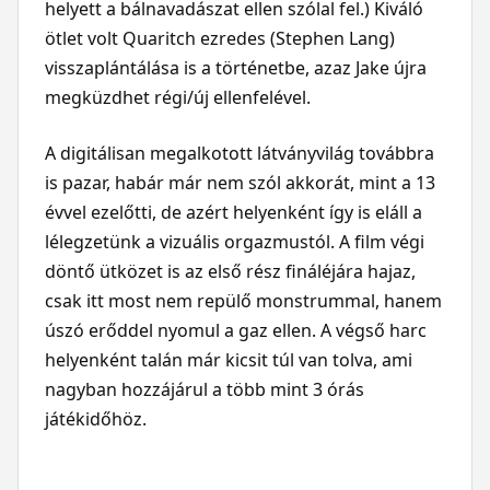
helyett a bálnavadászat ellen szólal fel.) Kiváló
ötlet volt Quaritch ezredes (Stephen Lang)
visszaplántálása is a történetbe, azaz Jake újra
megküzdhet régi/új ellenfelével.
A digitálisan megalkotott látványvilág továbbra
is pazar, habár már nem szól akkorát, mint a 13
évvel ezelőtti, de azért helyenként így is eláll a
lélegzetünk a vizuális orgazmustól. A film végi
döntő ütközet is az első rész fináléjára hajaz,
csak itt most nem repülő monstrummal, hanem
úszó erőddel nyomul a gaz ellen. A végső harc
helyenként talán már kicsit túl van tolva, ami
nagyban hozzájárul a több mint 3 órás
játékidőhöz.