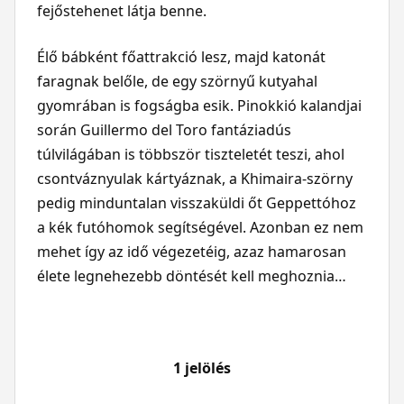
fejőstehenet látja benne.
Élő bábként főattrakció lesz, majd katonát
faragnak belőle, de egy szörnyű kutyahal
gyomrában is fogságba esik. Pinokkió kalandjai
során Guillermo del Toro fantáziadús
túlvilágában is többször tiszteletét teszi, ahol
csontváznyulak kártyáznak, a Khimaira-szörny
pedig minduntalan visszaküldi őt Geppettóhoz
a kék futóhomok segítségével. Azonban ez nem
mehet így az idő végezetéig, azaz hamarosan
élete legnehezebb döntését kell meghoznia…
1 jelölés