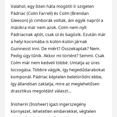
Valahol, egy Isten háta mögötti ír szigeten
Pádriac (Colin Farrell) és Colm (Brendan
Gleeson) jó cimborák voltak, ám egyik napról a
másikra már nem azok. Colm nem nyit
Pádriacnak ajtót, csak ül és bagózik. Ezután már
a helyi kocsmába is külön-külön járnak
Guinnesst inni. De miért? Összekaptak? Nem.
Pedig úgy tűnik. Akkor mi történt? Semmi. Csak
Colm már nem kedveli többé. Untatja az üres
locsogása. Többre vágyik, így hegedűdarabokat
komponál. Pádriac képtelen beletörődni ebbe,
így állandóan zaklatja, mire az meglehetősen
drasztikus megoldást választ…
Inisherin (Inisheer) igazi ingerszegény
környezet, lehetetlen emberekkel, végtelen