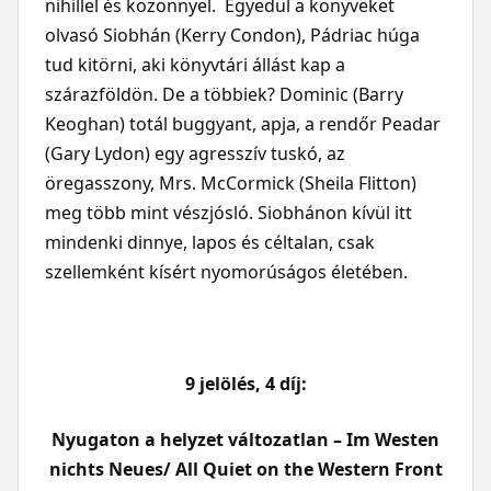
nihillel és közönnyel. Egyedül a könyveket
olvasó Siobhán (Kerry Condon), Pádriac húga
tud kitörni, aki könyvtári állást kap a
szárazföldön. De a többiek? Dominic (Barry
Keoghan) totál buggyant, apja, a rendőr Peadar
(Gary Lydon) egy agresszív tuskó, az
öregasszony, Mrs. McCormick (Sheila Flitton)
meg több mint vészjósló. Siobhánon kívül itt
mindenki dinnye, lapos és céltalan, csak
szellemként kísért nyomorúságos életében.
9 jelölés, 4 díj:
Nyugaton a helyzet változatlan – Im Westen
nichts Neues/ All Quiet on the Western Front