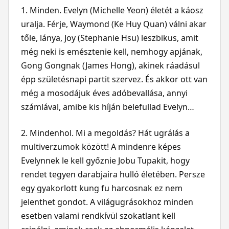
1. Minden. Evelyn (Michelle Yeon) életét a káosz
uralja. Férje, Waymond (Ke Huy Quan) válni akar
tőle, lánya, Joy (Stephanie Hsu) leszbikus, amit
még neki is emésztenie kell, nemhogy apjának,
Gong Gongnak (James Hong), akinek ráadásul
épp születésnapi partit szervez. És akkor ott van
még a mosodájuk éves adóbevallása, annyi
számlával, amibe kis híján belefullad Evelyn…
2. Mindenhol. Mi a megoldás? Hát ugrálás a
multiverzumok között! A mindenre képes
Evelynnek le kell győznie Jobu Tupakit, hogy
rendet tegyen darabjaira hulló életében. Persze
egy gyakorlott kung fu harcosnak ez nem
jelenthet gondot. A világugrásokhoz minden
esetben valami rendkívül szokatlant kell