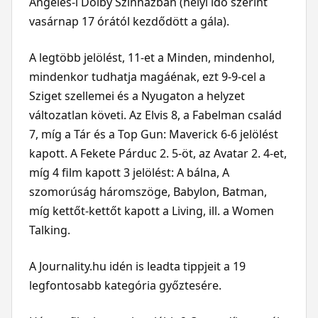
Angeles-i Dolby Színházban (helyi idő szerint
vasárnap 17 órától kezdődött a gála).
A legtöbb jelölést, 11-et a Minden, mindenhol,
mindenkor tudhatja magáénak, ezt 9-9-cel a
Sziget szellemei és a Nyugaton a helyzet
változatlan követi. Az Elvis 8, a Fabelman család
7, míg a Tár és a Top Gun: Maverick 6-6 jelölést
kapott. A Fekete Párduc 2. 5-öt, az Avatar 2. 4-et,
míg 4 film kapott 3 jelölést: A bálna, A
szomorúság háromszöge, Babylon, Batman,
míg kettőt-kettőt kapott a Living, ill. a Women
Talking.
A Journality.hu idén is leadta tippjeit a 19
legfontosabb kategória győztesére.