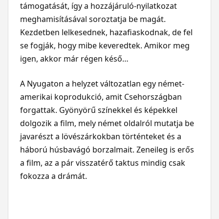
támogatását, így a hozzájáruló-nyilatkozat
meghamisításával soroztatja be magát.
Kezdetben lelkesednek, hazafiaskodnak, de fel
se fogják, hogy mibe keveredtek. Amikor meg
igen, akkor már régen késő…
A Nyugaton a helyzet változatlan egy német-
amerikai koprodukció, amit Csehországban
forgattak. Gyönyörű színekkel és képekkel
dolgozik a film, mely német oldalról mutatja be
javarészt a lövészárkokban történteket és a
háború húsbavágó borzalmait. Zeneileg is erős
a film, az a pár visszatérő taktus mindig csak
fokozza a drámát.