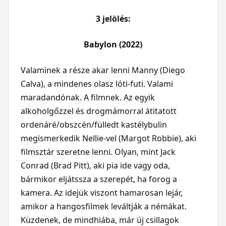
3 jelölés:
Babylon (2022)
Valaminek a része akar lenni Manny (Diego
Calva), a mindenes olasz lóti-futi. Valami
maradandónak. A filmnek. Az egyik
alkoholgőzzel és drogmámorral átitatott
ordenáré/obszcén/fülledt kastélybulin
megismerkedik Nellie-vel (Margot Robbie), aki
filmsztár szeretne lenni. Olyan, mint Jack
Conrad (Brad Pitt), aki pia ide vagy oda,
bármikor eljátssza a szerepét, ha forog a
kamera. Az idejük viszont hamarosan lejár,
amikor a hangosfilmek leváltják a némákat.
Küzdenek, de mindhiába, már új csillagok