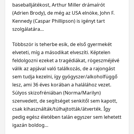
baseballjátékost, Arthur Miller drámaírót
(Adrien Brody), de még az USA elnöke, John F.
Kennedy (Caspar Phillipson) is igényt tart
szolgálatára…
Többször is teherbe esik, de első gyermekét
elveteti, míg a másodikat elveszíti. Képtelen
feldolgozni ezeket a tragédiákat, rögeszméjévé
válik az apjával való találkozás, de a rajongást
sem tudja kezelni, így gyógyszer/alkoholfüggő
lesz, ami 36 éves korában a halálához vezet.
Súlyos skizofréniában (Norma/Marilyn)
szenvedett, de segítséget senkitől sem kapott,
csak kihasználták/túlhajtották/átverték. Így
pedig egész életében talán egyszer sem lehetett
igazán boldog…