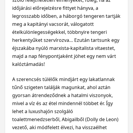
szóló felejthetetlen élményeket, főleg, ha az
időjárási előrejelzésre fittyet hányva, a
legrosszabb időben, a háborgó tengeren tartják
meg a kapitányi vacsorát, válogatott
ételkülönlegességekkel, többnyire tengeri
herkentyűket szervírozva… Ezután tartsunk egy
éjszakába nyúló marxista-kapitalista vitaestet,
majd a nap fénypontjaként jöhet egy nem várt
kalóztámadás!
A szerencsés túlélők mindjárt egy lakatlannak
tűnő szigeten találják magunkat, ahol aztán
gyorsan átrendeződnek a hatalmi viszonyok,
mivel a víz és az étel mindennél többet ér. Így
lehet a luxushajón szolgáló
toalettmenedzserből, Abigailből (Dolly de Leon)
vezető, aki módfelett élvezi, ha visszaélhet