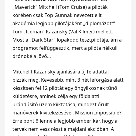
„Maverick” Mitchell (Tom Cruise) a pilóták
körében csak Top Gunnak nevezett elit
akadémia legjobb pilótájaként „diplomázott”
Tom „Iceman” Kazansky (Val Kilmer) mellett.
Most a „Dark Star” lopakodó tesztpilótája, ám a
programot felfüggesztik, mert a pilóta nélküli
drónoké a jövő…
Mitchellt Kazansky ajánlására új feladattal
bízzák meg. Kevesebb, mint 3 hét leforgása alatt
készítsen fel 12 pilótát egy öngyilkosnak tűnő
küldetésre, aminek célja egy földalatti
urándúsító üzem kiiktatása, mindezt őrült
manőverek kivitelezésével. Mission Impossible?
Erre pont ő lenne a legjobb ember, kár, hogy a
tervek nem vesz részt a majdani akcióban. A