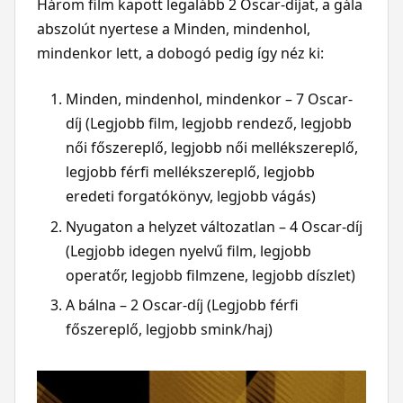
Három film kapott legalább 2 Oscar-díjat, a gála
abszolút nyertese a Minden, mindenhol,
mindenkor lett, a dobogó pedig így néz ki:
Minden, mindenhol, mindenkor – 7 Oscar-
díj (Legjobb film, legjobb rendező, legjobb
női főszereplő, legjobb női mellékszereplő,
legjobb férfi mellékszereplő, legjobb
eredeti forgatókönyv, legjobb vágás)
Nyugaton a helyzet változatlan – 4 Oscar-díj
(Legjobb idegen nyelvű film, legjobb
operatőr, legjobb filmzene, legjobb díszlet)
A bálna – 2 Oscar-díj (Legjobb férfi
főszereplő, legjobb smink/haj)