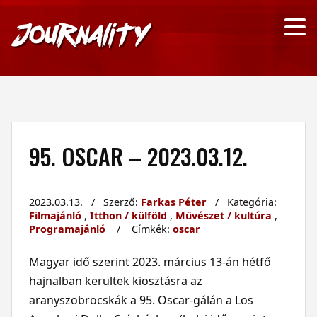
95. OSCAR – 2023.03.12.
2023.03.13. / Szerző:
Farkas Péter
/ Kategória:
Filmajánló
,
Itthon / külföld
,
Művészet / kultúra
,
Programajánló
/ Címkék:
oscar
Magyar idő szerint 2023. március 13-án hétfő
hajnalban kerültek kiosztásra az
aranyszobrocskák a 95. Oscar-gálán a Los