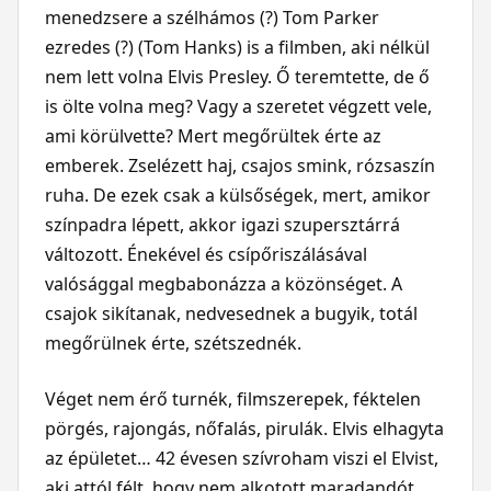
menedzsere a szélhámos (?) Tom Parker
ezredes (?) (Tom Hanks) is a filmben, aki nélkül
nem lett volna Elvis Presley. Ő teremtette, de ő
is ölte volna meg? Vagy a szeretet végzett vele,
ami körülvette? Mert megőrültek érte az
emberek. Zselézett haj, csajos smink, rózsaszín
ruha. De ezek csak a külsőségek, mert, amikor
színpadra lépett, akkor igazi szupersztárrá
változott. Énekével és csípőriszálásával
valósággal megbabonázza a közönséget. A
csajok sikítanak, nedvesednek a bugyik, totál
megőrülnek érte, szétszednék.
Véget nem érő turnék, filmszerepek, féktelen
pörgés, rajongás, nőfalás, pirulák. Elvis elhagyta
az épületet… 42 évesen szívroham viszi el Elvist,
aki attól félt, hogy nem alkotott maradandót.