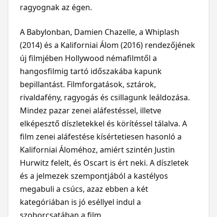
ragyognak az égen.
A Babylonban, Damien Chazelle, a Whiplash
(2014) és a Kaliforniai Álom (2016) rendezőjének
új filmjében Hollywood némafilmtől a
hangosfilmig tartó időszakába kapunk
bepillantást. Filmforgatások, sztárok,
rivaldafény, ragyogás és csillagunk leáldozása.
Mindez pazar zenei aláfestéssel, illetve
elképesztő díszletekkel és körítéssel tálalva. A
film zenei aláfestése kísértetiesen hasonló a
Kaliforniai Áloméhoz, amiért szintén Justin
Hurwitz felelt, és Oscart is ért neki. A díszletek
és a jelmezek szempontjából a kastélyos
megabuli a csúcs, azaz ebben a két
kategóriában is jó eséllyel indul a
szoborcsatában a film.