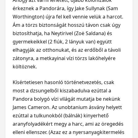
Ahogy azt várni lehetett, újabb kolonizálók
érkeznek a Pandorára, így Jake Sullynak (Sam
Worthington) újra fel kell vennie velük a harcot.
Ám a törzs biztonságát hosszú távon csak úgy
biztosíthatja, ha Neytirivel (Zoë Saldana) és
gyermekeikkel (2 fiúk, 2 lányuk van) együtt
elhagyják az otthonukat, és az erdőből a távoli
zátonyra, a metkayinai vízi törzs lakóhelyére
költöznek.
Kísértetiesen hasonló történetvezetés, csak
most a dzsungelből kiszabadulva ezúttal a
Pandora bolygó vízi világát mutatja be nekünk
James Cameron. Az unobtanium ásvány helyett
ezúttal a tulkunokból (bálnák) kinyerhető
aranyfolyadékért megy a harc, ami az öregedés
elleni ellenszer. (Azaz ez a nyersanyagkitermelés