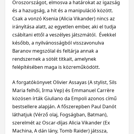
Oroszországot, elmosva a határokat az igazság
és a hazugság, a hit és a manipuláció között.
Csak a vonzó Ksenia (Alicia Vikander) nincs az
irányítása alatt, az egyetlen ember, aki el tudja
csábítani ettől a veszélyes játszmától. Évekkel
később, a nyilvánosságból visszavonulva
Baranov megszólal és feltárja annak a
rendszernek a sötét titkait, amelynek
felépítésében maga is közreműködött.
A forgatókönyvet Olivier Assayas (A stylist, Sils
Maria felhői, Irma Vep) és Emmanuel Carrère
közösen írták Giuliano da Empoli azonos című
bestsellere alapján. A főszerepben Paul Danót
láthatjuk (Vérző olaj, Fogságban, Batman),
szerelmét az Oscar-díjas Alicia Vikander (Ex
Machina, A dán lány, Tomb Raider) játssza,