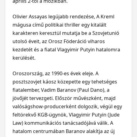
április 2-től a mozikban.
Olivier Assayas legújabb rendezése, A Kreml
mágusa című politikai thriller egy kitalált
karakteren keresztül mutatja be a Szovjetunió
utolsó éveit, az Orosz Föderáció viharos
kezdetét és a fiatal Vlagyimir Putyin hatalomra
kerülését.
Oroszország, az 1990-es évek eleje. A
posztszovjet káosz közepette egy tehetséges
fiatalember, Vadim Baranov (Paul Dano), a
jövőjét tervezgeti. Először művészként, majd
valóságshow-producerként dolgozik, végül egy
feltörekvő KGB-ügynök, Vlagyimir Putyin (Jude
Law) kommunikációs tanácsadójává válik. A
hatalom centrumában Baranov alakítja az új