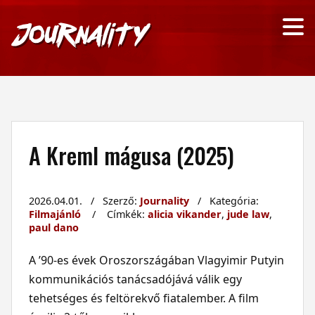
A Kreml mágusa (2025)
2026.04.01. / Szerző:
Journality
/ Kategória:
Filmajánló
/ Címkék:
alicia vikander
,
jude law
,
paul dano
A ’90-es évek Oroszországában Vlagyimir Putyin
kommunikációs tanácsadójává válik egy
tehetséges és feltörekvő fiatalember. A film