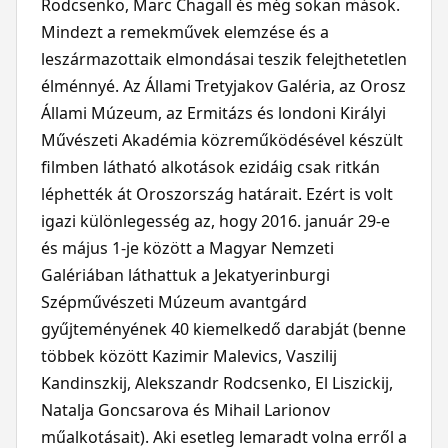
Rodcsenko, Marc Chagall és még sokan mások.
Mindezt a remekművek elemzése és a
leszármazottaik elmondásai teszik felejthetetlen
élménnyé. Az Állami Tretyjakov Galéria, az Orosz
Állami Múzeum, az Ermitázs és londoni Királyi
Művészeti Akadémia közreműködésével készült
filmben látható alkotások ezidáig csak ritkán
léphették át Oroszország határait. Ezért is volt
igazi különlegesség az, hogy 2016. január 29-e
és május 1-je között a Magyar Nemzeti
Galériában láthattuk a Jekatyerinburgi
Szépművészeti Múzeum avantgárd
gyűjteményének 40 kiemelkedő darabját (benne
többek között Kazimir Malevics, Vaszilij
Kandinszkij, Alekszandr Rodcsenko, El Liszickij,
Natalja Goncsarova és Mihail Larionov
műalkotásait). Aki esetleg lemaradt volna erről a