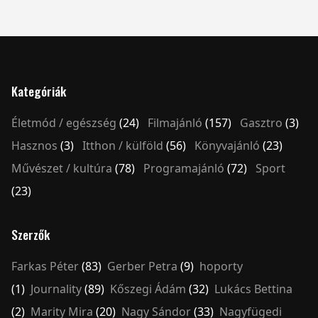
Kategóriák
Életmód / egészség
(24)
Filmajánló
(157)
Gasztro
(3)
Hasznos
(3)
Itthon / külföld
(56)
Könyvajánló
(23)
Művészet / kultúra
(78)
Programajánló
(72)
Sport
(23)
Szerzők
Farkas Péter
(83)
Gerber Petra
(9)
hoporty
(1)
Journality
(89)
Kőszegi Ádám
(32)
Lukács Bettina
(2)
Marity Mira
(20)
Nagy Sándor
(33)
Nagyfügedi