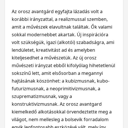
Az orosz avantgárd egyfajta lázadás volt a
korábbi irányzattal, a realizmussal szemben,
amit a művészek elavultnak találtak. Ők valami
sokkal modernebbet akartak. Új inspirációra
volt szükségük, igazi (alkotói) szabadságra, ami
lendületet, kreativitást ad és amelyben
kiteljesedhet a művészetük. Az új orosz
művészeti irányzat ebből kifolyólag hihetetlenül
sokszínű lett, amit elsősorban a megannyi
hajtásának köszönhet: a kubizmusnak, kubo-
futurizmusnak, a neoprimitivizmusnak, a
szuprematizmusnak, vagy a
konstruktivizmusnak. Az orosz avantgard
kiemelkedő alkotásokkal örvendeztette meg a
világot, nem mellesleg a bolsevik forradalom
egyik legfontosabb eszközévé vált, mely így