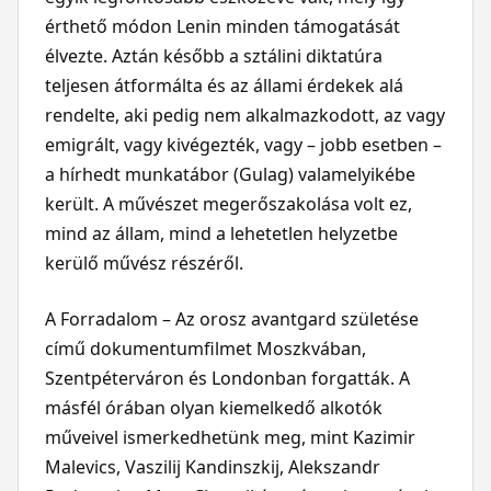
érthető módon Lenin minden támogatását
élvezte. Aztán később a sztálini diktatúra
teljesen átformálta és az állami érdekek alá
rendelte, aki pedig nem alkalmazkodott, az vagy
emigrált, vagy kivégezték, vagy – jobb esetben –
a hírhedt munkatábor (Gulag) valamelyikébe
került. A művészet megerőszakolása volt ez,
mind az állam, mind a lehetetlen helyzetbe
kerülő művész részéről.
A Forradalom – Az orosz avantgard születése
című dokumentumfilmet Moszkvában,
Szentpéterváron és Londonban forgatták. A
másfél órában olyan kiemelkedő alkotók
műveivel ismerkedhetünk meg, mint Kazimir
Malevics, Vaszilij Kandinszkij, Alekszandr