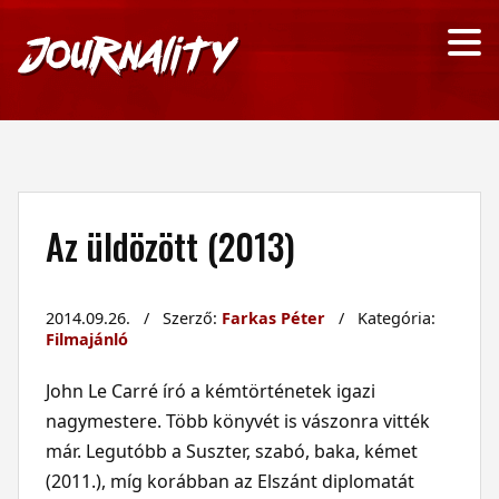
Az üldözött (2013)
2014.09.26. / Szerző:
Farkas Péter
/ Kategória:
Filmajánló
John Le Carré író a kémtörténetek igazi
nagymestere. Több könyvét is vászonra vitték
már. Legutóbb a Suszter, szabó, baka, kémet
(2011.), míg korábban az Elszánt diplomatát