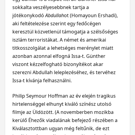
sokkalta veszélyesebbnek tartja a
jótékonykodó
Abdullah
ot (Homayoun Ershadi),
aki feltételezése szerint egy fedőcégen
keresztül közvetlenül támogatja a szélsőséges
iszlám terroristákat. A német és amerikai
titkosszolgálat a lehetséges merénylet miatt
azonban azonnal elfogná Issa-t. Günther
viszont kézzelfogható bizonyítékot akar
szerezni Abdullah leleplezéséhez, és tervéhez
Issa-t kívánja felhasználni.
Philip Seymour Hoffman az év elején tragikus
hirtelenséggel elhunyt kiváló színész utolsó
filmje az Üldözött. (A novemberben mozikba
kerülő Éhezők viadalának befejező részében a
Kiválasztottban ugyan még feltűnik, de ezt