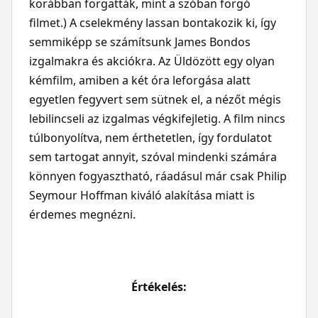
korábban forgatták, mint a szóban forgó
filmet.) A cselekmény lassan bontakozik ki, így
semmiképp se számítsunk James Bondos
izgalmakra és akciókra. Az Üldözött egy olyan
kémfilm, amiben a két óra leforgása alatt
egyetlen fegyvert sem sütnek el, a nézőt mégis
lebilincseli az izgalmas végkifejletig. A film nincs
túlbonyolítva, nem érthetetlen, így fordulatot
sem tartogat annyit, szóval mindenki számára
könnyen fogyasztható, ráadásul már csak Philip
Seymour Hoffman kiváló alakítása miatt is
érdemes megnézni.
Értékelés: