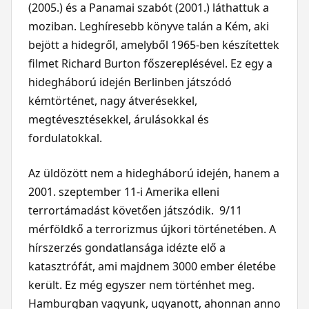
(2005.) és a Panamai szabót (2001.) láthattuk a
moziban. Leghíresebb könyve talán a Kém, aki
bejött a hidegről, amelyből 1965-ben készítettek
filmet Richard Burton főszereplésével. Ez egy a
hidegháború idején Berlinben játszódó
kémtörténet, nagy átverésekkel,
megtévesztésekkel, árulásokkal és
fordulatokkal.
Az üldözött nem a hidegháború idején, hanem a
2001. szeptember 11-i Amerika elleni
terrortámadást követően játszódik. 9/11
mérföldkő a terrorizmus újkori történetében. A
hírszerzés gondatlansága idézte elő a
katasztrófát, ami majdnem 3000 ember életébe
került. Ez még egyszer nem történhet meg.
Hamburgban vagyunk, ugyanott, ahonnan anno