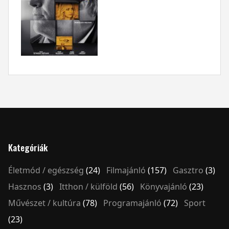
Kategóriák
Életmód / egészség
(24)
Filmajánló
(157)
Gasztro
(3)
Hasznos
(3)
Itthon / külföld
(56)
Könyvajánló
(23)
Művészet / kultúra
(78)
Programajánló
(72)
Sport
(23)