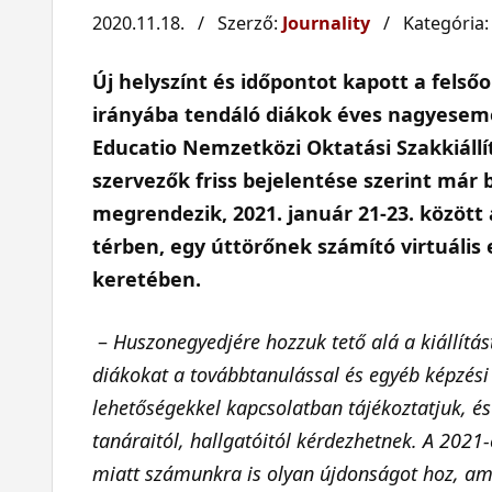
2020.11.18. / Szerző:
Journality
/ Kategória
Új helyszínt és időpontot kapott a felső
irányába tendáló diákok éves nagyesem
Educatio Nemzetközi Oktatási Szakkiállít
szervezők friss bejelentése szerint már 
megrendezik, 2021. január 21-23. között 
térben, egy úttörőnek számító virtuális
keretében.
–
Huszonegyedjére hozzuk tető alá a kiállítás
diákokat a továbbtanulással és egyéb képzési
lehetőségekkel kapcsolatban tájékoztatjuk, é
tanáraitól, hallgatóitól kérdezhetnek. A 202
miatt számunkra is olyan újdonságot hoz, ame