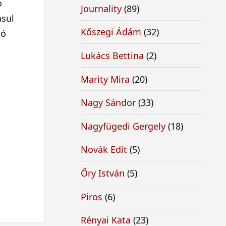
ó
Journality
(89)
ásul
Kőszegi Ádám
(32)
tó
Lukács Bettina
(2)
Marity Mira
(20)
Nagy Sándor
(33)
Nagyfügedi Gergely
(18)
Novák Edit
(5)
Őry István
(5)
Piros
(6)
Rényai Kata
(23)