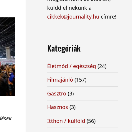
küldd el nekünk a
cikkek@journality.hu
címre!
Kategóriák
Életmód / egészség
(24)
Filmajánló
(157)
Gasztro
(3)
Hasznos
(3)
dések
Itthon / külföld
(56)