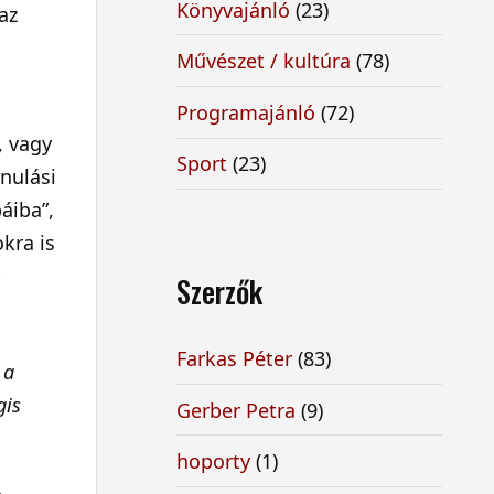
Könyvajánló
(23)
az
Művészet / kultúra
(78)
Programajánló
(72)
, vagy
Sport
(23)
nulási
áiba”,
kra is
-
Szerzők
Farkas Péter
(83)
 a
gis
Gerber Petra
(9)
hoporty
(1)