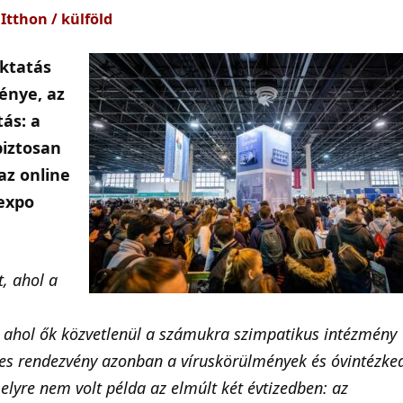
:
Itthon / külföld
oktatás
énye, az
ás: a
biztosan
az online
 expo
t, ahol a
s ahol ők közvetlenül a számukra szimpatikus intézmény
1-es rendezvény azonban a víruskörülmények és óvintézke
lyre nem volt példa az elmúlt két évtizedben: az