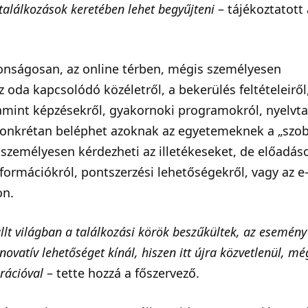
s találkozások keretében lehet begyűjteni
– tájékoztatott 
tonságosan, az online térben, mégis személyesen
oda kapcsolódó közéletről, a bekerülés feltételeiről
lamint képzésekről, gyakornoki programokról, nyelvta
konkrétan beléphet azoknak az egyetemeknek a „szob
személyesen kérdezheti az illetékeseket, de előadáso
információkról, pontszerzési lehetőségekről, vagy az e
on.
 állt világban a találkozási körök beszűkültek, az esemény
novatív lehetőséget kínál, hiszen itt újra közvetlenül, mé
rációval
– tette hozzá a főszervező.