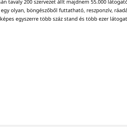
sán tavaly 200 szervezet állt majdnem 55.000 látogat
e egy olyan, böngészőből futtatható, reszponzív, ráad
képes egyszerre több száz stand és több ezer látoga