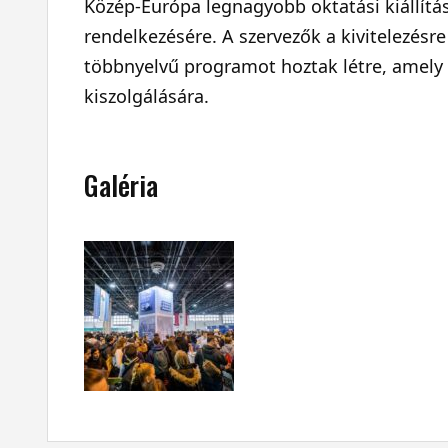
Közép-Európa legnagyobb oktatási kiállítá
rendelkezésére. A szervezők a kivitelezésr
többnyelvű programot hoztak létre, amely 
kiszolgálására.
Galéria