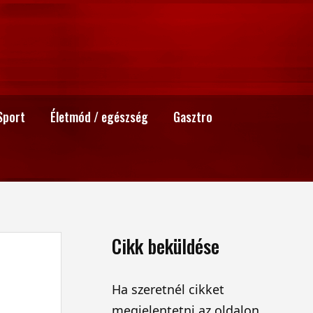
Sport
Életmód / egészség
Gasztro
Cikk beküldése
Ha szeretnél cikket
megjelentetni az oldalon,