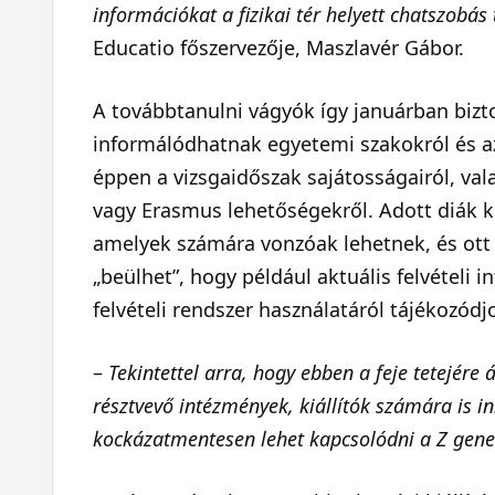
információkat a fizikai tér helyett chatszobá
Educatio főszervezője, Maszlavér Gábor.
A továbbtanulni vágyók így januárban biz
informálódhatnak egyetemi szakokról és az 
éppen a vizsgaidőszak sajátosságairól, va
vagy Erasmus lehetőségekről. Adott diák 
amelyek számára vonzóak lehetnek, és ott 
„beülhet”, hogy például aktuális felvételi 
felvételi rendszer használatáról tájékozódj
–
Tekintettel arra, hogy ebben a feje tetejére
résztvevő intézmények, kiállítók számára is in
kockázatmentesen lehet kapcsolódni a Z gene