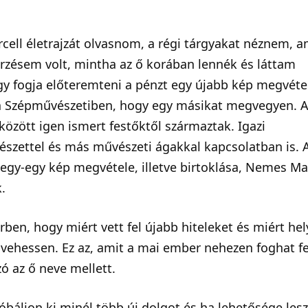
ll életrajzát olvasnom, a régi tárgyakat néznem, a
 érzésem volt, mintha az ő korában lennék és láttam
y fogja előteremteni a pénzt egy újabb kép megvéte
i a Szépművészetiben, hogy egy másikat megvegyen. 
özött igen ismert festőktől származtak. Igazi
tészettel és más művészeti ágakkal kapcsolatban is. 
egy-egy kép megvétele, illetve birtoklása, Nemes Ma
.
ben, hogy miért vett fel újabb hiteleket és miért hel
vehessen. Ez az, amit a mai ember nehezen foghat fe
 az ő neve mellett.
báljon ki minél több új dolgot és ha lehetősége les