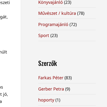
Könyvajánló
(23)
szeti
-
Művészet / kultúra
(78)
gát,
Programajánló
(72)
Sport
(23)
múlt
Szerzők
Farkas Péter
(83)
os
Gerber Petra
(9)
t jó,
hoporty
(1)
a