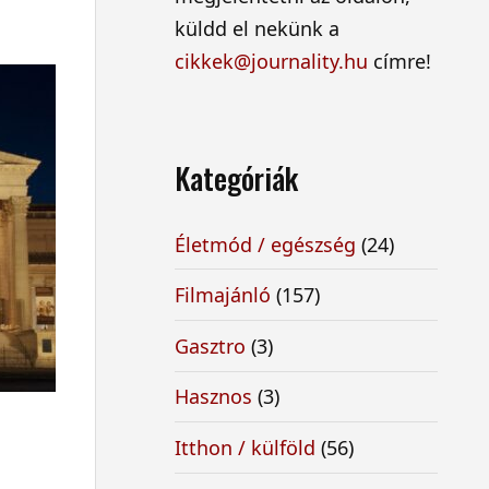
küldd el nekünk a
cikkek@journality.hu
címre!
Kategóriák
Életmód / egészség
(24)
Filmajánló
(157)
Gasztro
(3)
Hasznos
(3)
Itthon / külföld
(56)