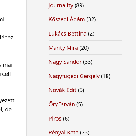
Journality
(89)
mi
Kőszegi Ádám
(32)
Lukács Bettina
(2)
léhez
A
Marity Mira
(20)
Nagy Sándor
(33)
A mai
rcell
Nagyfügedi Gergely
(18)
Novák Edit
(5)
yezett
Őry István
(5)
l, de
Piros
(6)
Rényai Kata
(23)
z