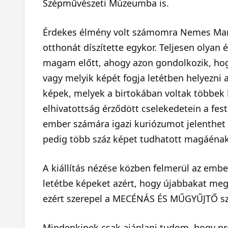
Szépművészeti Múzeumba is.
Érdekes élmény volt számomra Nemes Marce
otthonát díszítette egykor. Teljesen olyan
magam előtt, ahogy azon gondolkozik, hog
vagy melyik képét fogja letétben helyezn
képek, melyek a birtokában voltak többek k
elhivatottság érződött cselekedetein a fes
ember számára igazi kuriózumot jelenthet 
pedig több száz képet tudhatott magáénak
A kiállítás nézése közben felmerül az ember
letétbe képeket azért, hogy újabbakat meg
ezért szerepel a MECÉNÁS ÉS MŰGYŰJTŐ szó
Mindenkinek csak ajánlani tudom, hogy pró