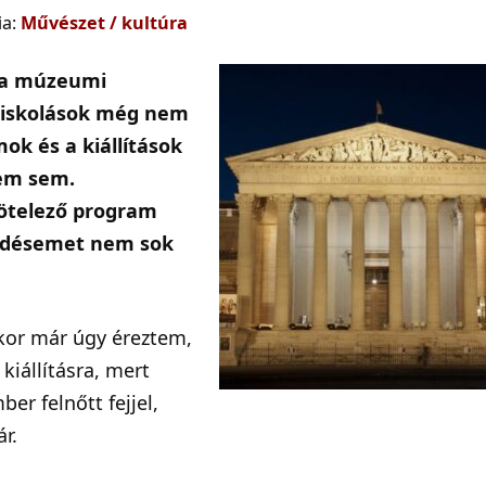
ia:
Művészet / kultúra
 a múzeumi
isiskolások még nem
ok és a kiállítások
lem sem.
ötelező program
klődésemet nem sok
ikor már úgy éreztem,
iállításra, mert
r felnőtt fejjel,
r.