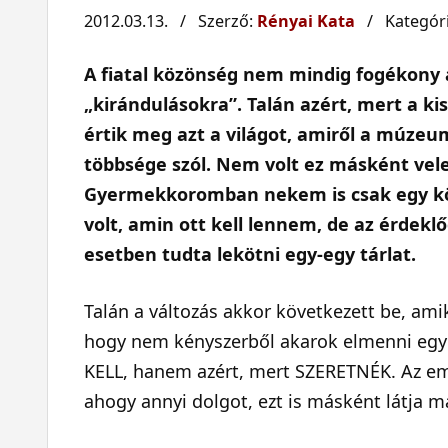
2012.03.13. / Szerző:
Rényai Kata
/ Kategór
A fiatal közönség nem mindig fogékony
„kirándulásokra”. Talán azért, mert a k
értik meg azt a világot, amiről a múzeum
többsége szól. Nem volt ez másként ve
Gyermekkoromban nekem is csak egy k
volt, amin ott kell lennem, de az érde
esetben tudta lekötni egy-egy tárlat.
Talán a változás akkor következett be, am
hogy nem kényszerből akarok elmenni egy k
KELL, hanem azért, mert SZERETNÉK. Az embe
ahogy annyi dolgot, ezt is másként látja má