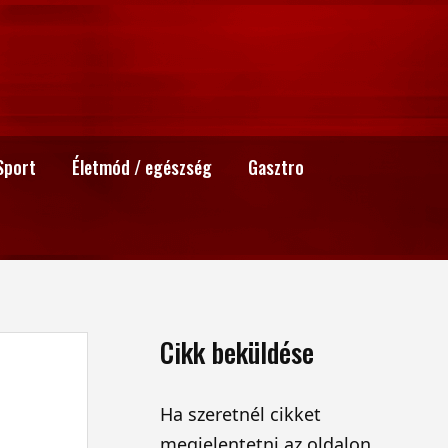
Sport
Életmód / egészség
Gasztro
Cikk beküldése
Ha szeretnél cikket
megjelentetni az oldalon,