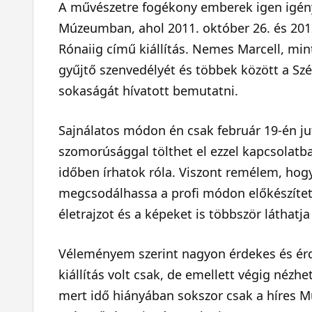
A művészetre fogékony emberek igen igénye
Múzeumban, ahol 2011. október 26. és 2012. 
Rónaiig című kiállítás. Nemes Marcell, m
gyűjtő szenvedélyét és többek között a 
sokaságát hívatott bemutatni.
Sajnálatos módon én csak február 19-én ju
szomorúsággal tölthet el ezzel kapcsolatba
időben írhatok róla. Viszont remélem, ho
megcsodálhassa a profi módon előkészítet
életrajzot és a képeket is többször láthatj
Véleményem szerint nagyon érdekes és érdek
kiállítás volt csak, de emellett végig nézhet
mert idő hiányában sokszor csak a híres M