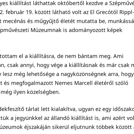
s kiállítást láthattak októbertől kezdve a Szépművé
február 19. között látható volt az El Grecótól Rippl
int mecénás és műgyűjtő életét mutatta be, munkássá
Szépművészeti Múzeumnak is adományozott képek
tottam el a kiállításra, de nem bántam meg. Ami
n, csak annyi, hogy vége a kiállításnak és már csak 
gy lesz még lehetősége a nagyközönségnek arra, hogy
t és megfogalmazott Nemes Marcell életéről szóló
a még ilyen közelségben.
feszítő tárlat lett kialakítva, ugyan ez egy időszak
tük a jegyünkkel az állandó kiállítást is, ami azért vol
úzeumok éjszakáján sikerül eljutnunk többek között 