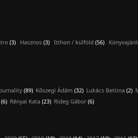
tro
(3)
Hasznos
(3)
Itthon / külföld
(56)
Könyvajánl
ournality
(89)
Kőszegi Ádám
(32)
Lukács Bettina
(2)
M
(6)
Rényai Kata
(23)
Rideg Gábor
(6)