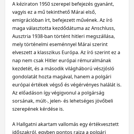
A kéziraton 1950 szerepel befejezés gyanánt,
vagyis ez a mű tekinthető Márai első,
emigrációban írt, befejezett művének. Az író
maga választotta kezdődátuma az Anschluss,
Ausztria 1938-ban történt hitleri megszállása,
mely történelmi eseménnyel Márai szerint
elveszett a klasszikus Európa. Az író szerint ez a
nap nem csak Hitler európai rémuralmának
kezdetét, és a második világháború vészjósló
gondolatát hozta magával, hanem a polgári
európai értékek végső és végérvényes halálát is.
Az előadáson így végigvonul a polgárság
sorsának, múlt-, jelen- és lehetséges jövőbeli
szerepének kérdése is.
A Hallgatni akartam vallomás egy értékvesztett
időszakról, egyben pontos rajza a polgári