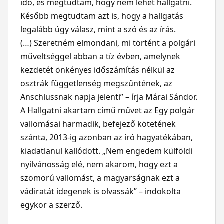
idő, és megtudtam, hogy nem lehet hallgatni.
Később megtudtam azt is, hogy a hallgatás
legalább úgy válasz, mint a szó és az írás.
(…) Szeretném elmondani, mi történt a polgári
műveltséggel abban a tíz évben, amelynek
kezdetét önkényes időszámítás nélkül az
osztrák függetlenség megszűntének, az
Anschlussnak napja jelenti” – írja Márai Sándor.
A Hallgatni akartam című művet az Egy polgár
vallomásai harmadik, befejező kötetének
szánta, 2013-ig azonban az író hagyatékában,
kiadatlanul kallódott. „Nem engedem külföldi
nyilvánosság elé, nem akarom, hogy ezt a
szomorú vallomást, a magyarságnak ezt a
vádiratát idegenek is olvassák” – indokolta
egykor a szerző.