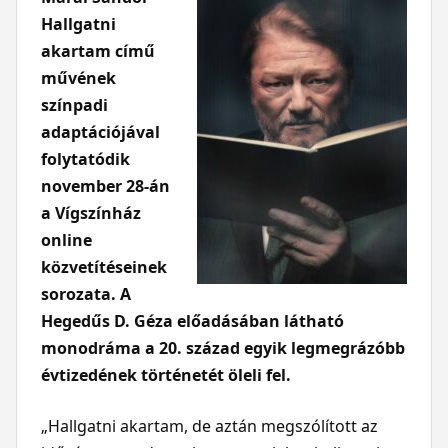
Hallgatni
akartam című
művének
színpadi
adaptációjával
folytatódik
november 28-án
a Vígszínház
online
közvetítéseinek
sorozata. A
Hegedűs D. Géza előadásában látható
monodráma a 20. század egyik legmegrázóbb
évtizedének történetét öleli fel.
„Hallgatni akartam, de aztán megszólított az