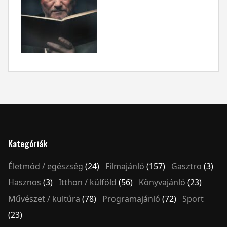
Kategóriák
Életmód / egészség
(24)
Filmajánló
(157)
Gasztro
(3)
Hasznos
(3)
Itthon / külföld
(56)
Könyvajánló
(23)
Művészet / kultúra
(78)
Programajánló
(72)
Sport
(23)