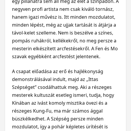
egy pillanatra sem áll meg az élet a színpadon. A
negyven profi artista nem csak kiváló tornász,
hanem igazi művész is. Itt minden mozdulatot,
minden lépést, még az ujjak tartását is átjárja a
távol-kelet szelleme. Nem is beszélve a színes,
pompás ruhákról, kellékekről, no meg persze a
mesterin elkészített arcfestésekről. A Fen és Mo
szavak egyébként arcfestést jelentenek.
A csapat előadása az erő és hajlékonyság
demonstrálásával indult, majd az „Ittas
Szépséget” csodálhattuk meg. Aki a részeges
mesterek kultuszát esetleg ismeri, tudja, hogy
Kínában az ivást komoly misztika övezi és a
részeges Kung-Fu, ma már számos ággal
büszkélkedhet. A Szépség persze minden
mozdulatot, így a pohár képletes ürítését is