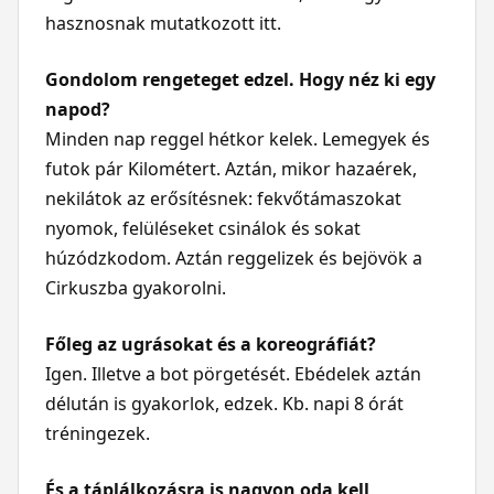
hasznosnak mutatkozott itt.
Gondolom rengeteget edzel. Hogy néz ki egy
napod?
Minden nap reggel hétkor kelek. Lemegyek és
futok pár Kilométert. Aztán, mikor hazaérek,
nekilátok az erősítésnek: fekvőtámaszokat
nyomok, felüléseket csinálok és sokat
húzódzkodom. Aztán reggelizek és bejövök a
Cirkuszba gyakorolni.
Főleg az ugrásokat és a koreográfiát?
Igen. Illetve a bot pörgetését. Ebédelek aztán
délután is gyakorlok, edzek. Kb. napi 8 órát
tréningezek.
És a táplálkozásra is nagyon oda kell