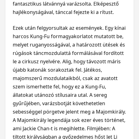
fantasztikus látvánnyá varázsolta. Elképesztő
hajlékonyságával, tánccal fejezte ki a rítust.
Ezek után felgyorsultak az események. Egy kínai
harcos Kung-Fu formagyakorlatot mutatott be,
melyet ruganyosságával, a határozott ütések és
rúgások táncmozdulattá formálásával fordított
le a cirkusz nyelvére. Alig, hogy távozott máris
újabb katonák sorakoztak fel. Játékos,
majomszerű mozdulataikból, csak az avatott
szem ismerhette fel, hogy ez a Kung-Fu,
állatokat utánozó stílusaira utal. A sereg
gyűrűjében, varázsbotját követhetetlen
sebességgel pörgetve jelent meg a Majomkirály.
A Majomkirály legendája sok ezer éves történet,
ami Jackie Chan-t is megihlette. Filmjében: A
tiltott királyságban a győzedelmes hőst Jet Li