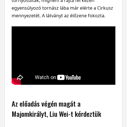
tornyosultak, mígnem a rajta fél kézen
egyensúlyozó tornász lába már elérte a Cirkusz
mennyezetét. A látványt az élőzene fokozta.
Az előadás végén magát a
Majomkirályt, Liu Wei-t kérdeztük