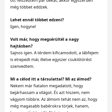
ott felszedtem pár dekát, akkor egyszerűen
még többet eddzek.
Lehet ennél többet edzeni?
Igen, hogyne!
Volt már, hogy megsérültél a nagy
hajtásban?
Sajnos igen. A térdem kificamodott, a lábfejem
is elrepedt már, illetve egyszer csuklótörést
szenvedtem.
Mi a célod itt a társulattal? Mi az álmod?
Nekem már fiatalon megadatott, hogy
bejárhassam a világot. És azt hiszem, nem
vágyom többre. Az álmom tehát nem az, hogy
még magasabb babérokra törjek, hanem,