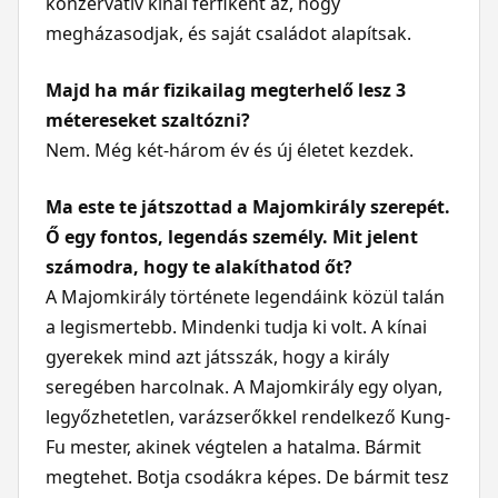
konzervatív kínai férfiként az, hogy
megházasodjak, és saját családot alapítsak.
Majd ha már fizikailag megterhelő lesz 3
métereseket szaltózni?
Nem. Még két-három év és új életet kezdek.
Ma este te játszottad a Majomkirály szerepét.
Ő egy fontos, legendás személy. Mit jelent
számodra, hogy te alakíthatod őt?
A Majomkirály története legendáink közül talán
a legismertebb. Mindenki tudja ki volt. A kínai
gyerekek mind azt játsszák, hogy a király
seregében harcolnak. A Majomkirály egy olyan,
legyőzhetetlen, varázserőkkel rendelkező Kung-
Fu mester, akinek végtelen a hatalma. Bármit
megtehet. Botja csodákra képes. De bármit tesz