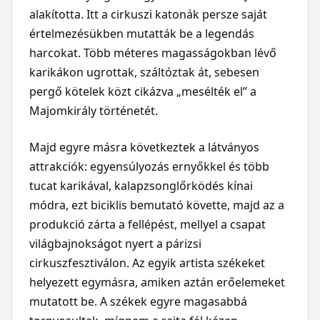
alakította. Itt a cirkuszi katonák persze saját
értelmezésükben mutatták be a legendás
harcokat. Több méteres magasságokban lévő
karikákon ugrottak, száltóztak át, sebesen
pergő kötelek közt cikázva „mesélték el” a
Majomkirály történetét.
Majd egyre másra következtek a látványos
attrakciók: egyensúlyozás ernyőkkel és több
tucat karikával, kalapzsonglőrködés kínai
módra, ezt biciklis bemutató követte, majd az a
produkció zárta a fellépést, mellyel a csapat
világbajnokságot nyert a párizsi
cirkuszfesztiválon. Az egyik artista székeket
helyezett egymásra, amiken aztán erőelemeket
mutatott be. A székek egyre magasabbá