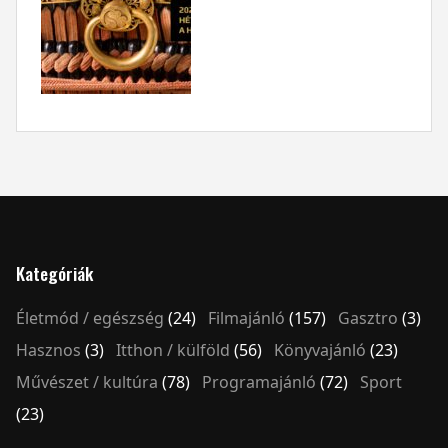
Kategóriák
Életmód / egészség
(24)
Filmajánló
(157)
Gasztro
(3)
Hasznos
(3)
Itthon / külföld
(56)
Könyvajánló
(23)
Művészet / kultúra
(78)
Programajánló
(72)
Sport
(23)