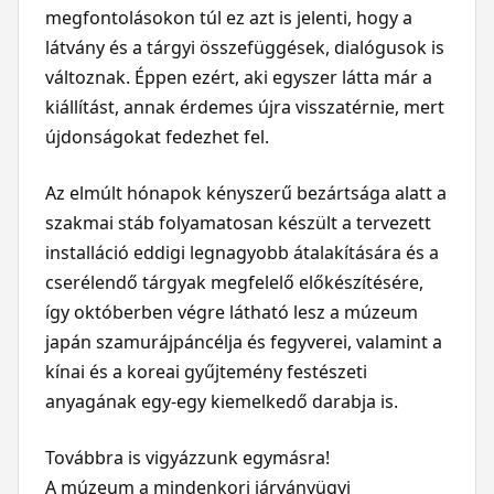
megfontolásokon túl ez azt is jelenti, hogy a
látvány és a tárgyi összefüggések, dialógusok is
változnak. Éppen ezért, aki egyszer látta már a
kiállítást, annak érdemes újra visszatérnie, mert
újdonságokat fedezhet fel.
Az elmúlt hónapok kényszerű bezártsága alatt a
szakmai stáb folyamatosan készült a tervezett
installáció eddigi legnagyobb átalakítására és a
cserélendő tárgyak megfelelő előkészítésére,
így októberben végre látható lesz a múzeum
japán szamurájpáncélja és fegyverei, valamint a
kínai és a koreai gyűjtemény festészeti
anyagának egy-egy kiemelkedő darabja is.
Továbbra is vigyázzunk egymásra!
A múzeum a mindenkori járványügyi