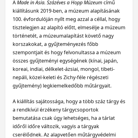
A
Made in
Asia. Százéves a Hopp Múzeum
című
kiállításunk 2019-ben, a múzeum alapításának
100. évfordulóján nyílt meg azzal a céllal, hogy
tisztelegjen az alapító előtt, elmesélje a múzeum
történetét, a múzeumalapítást követő nagy
korszakokat, a gyűjteményezés főbb
szempontjait és hogy felvonultassa a múzeum
összes gyűjteményi egységének (kínai, japán,
koreai, indiai, délkelet-ázsiai, mongol, tibeti-
nepáli, közel-keleti és Zichy-féle régészeti
gyűjtemény) legkiemelkedőbb műtárgyait.
A kiállítás sajátossága, hogy a több száz tárgy és
a rendkívül érzékeny tárgycsoportok
bemutatása csak úgy lehetséges, ha a tárlat
időről időre változik, vagyis a tárgyak
cserélődnek. Az alapvetően műtárgyvédelmi