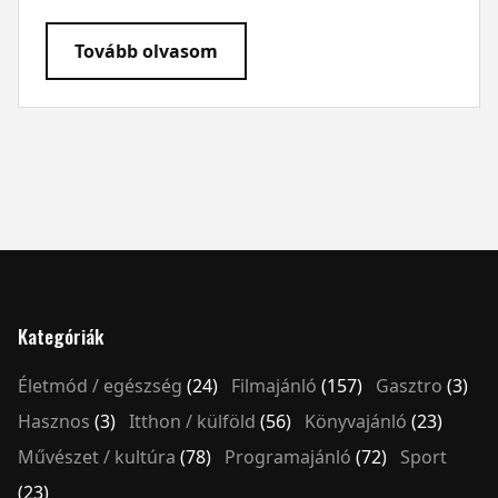
Tovább olvasom
Kategóriák
Életmód / egészség
(24)
Filmajánló
(157)
Gasztro
(3)
Hasznos
(3)
Itthon / külföld
(56)
Könyvajánló
(23)
Művészet / kultúra
(78)
Programajánló
(72)
Sport
(23)