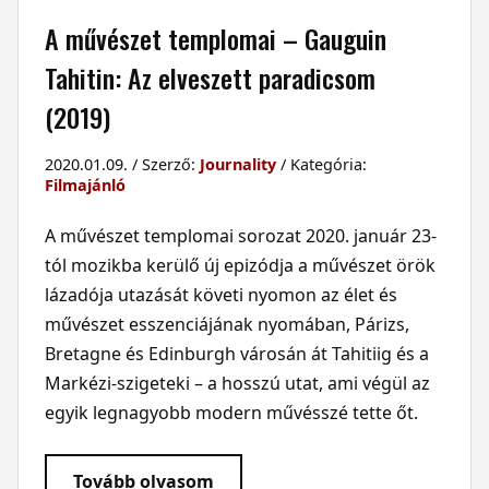
A művészet templomai – Gauguin
Tahitin: Az elveszett paradicsom
(2019)
2020.01.09. / Szerző:
Journality
/ Kategória:
Filmajánló
A művészet templomai sorozat 2020. január 23-
tól mozikba kerülő új epizódja a művészet örök
lázadója utazását követi nyomon az élet és
művészet esszenciájának nyomában, Párizs,
Bretagne és Edinburgh városán át Tahitiig és a
Markézi-szigeteki – a hosszú utat, ami végül az
egyik legnagyobb modern művésszé tette őt.
Tovább olvasom