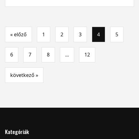
« előző
1
2
3
4
5
6
7
8
...
12
következő »
Kategóriák