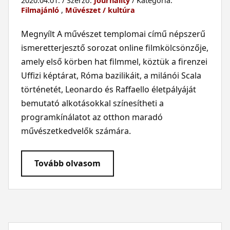
2020.04.01. / Szerző:
Journality
/ Kategória:
Filmajánló
,
Művészet / kultúra
Megnyílt A művészet templomai című népszerű
ismeretterjesztő sorozat online filmkölcsönzője,
amely első körben hat filmmel, köztük a firenzei
Uffizi képtárat, Róma bazilikáit, a milánói Scala
történetét, Leonardo és Raffaello életpályáját
bemutató alkotásokkal színesítheti a
programkínálatot az otthon maradó
művészetkedvelők számára.
Tovább olvasom