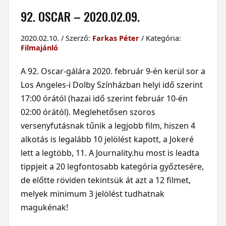
92. OSCAR – 2020.02.09.
2020.02.10. / Szerző:
Farkas Péter
/ Kategória:
Filmajánló
A 92. Oscar-gálára 2020. február 9-én kerül sor a
Los Angeles-i Dolby Színházban helyi idő szerint
17:00 órától (hazai idő szerint február 10-én
02:00 órától). Meglehetősen szoros
versenyfutásnak tűnik a legjobb film, hiszen 4
alkotás is legalább 10 jelölést kapott, a Jokeré
lett a legtöbb, 11. A Journality.hu most is leadta
tippjeit a 20 legfontosabb kategória győztesére,
de előtte röviden tekintsük át azt a 12 filmet,
melyek minimum 3 jelölést tudhatnak
magukénak!