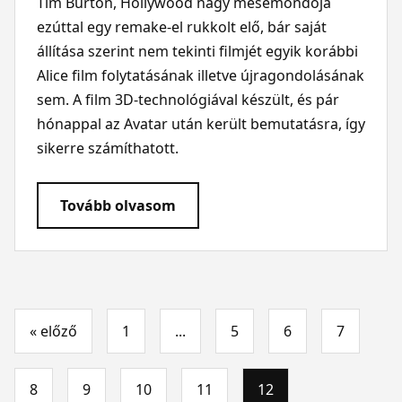
Tim Burton, Hollywood nagy mesemondója
ezúttal egy remake-el rukkolt elő, bár saját
állítása szerint nem tekinti filmjét egyik korábbi
Alice film folytatásának illetve újragondolásának
sem. A film 3D-technológiával készült, és pár
hónappal az Avatar után került bemutatásra, így
sikerre számíthatott.
Tovább olvasom
« előző
1
...
5
6
7
8
9
10
11
12