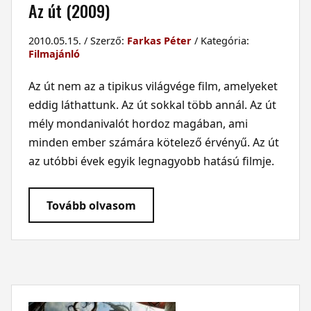
Az út (2009)
2010.05.15. / Szerző:
Farkas Péter
/ Kategória:
Filmajánló
Az út nem az a tipikus világvége film, amelyeket
eddig láthattunk. Az út sokkal több annál. Az út
mély mondanivalót hordoz magában, ami
minden ember számára kötelező érvényű. Az út
az utóbbi évek egyik legnagyobb hatású filmje.
Tovább olvasom