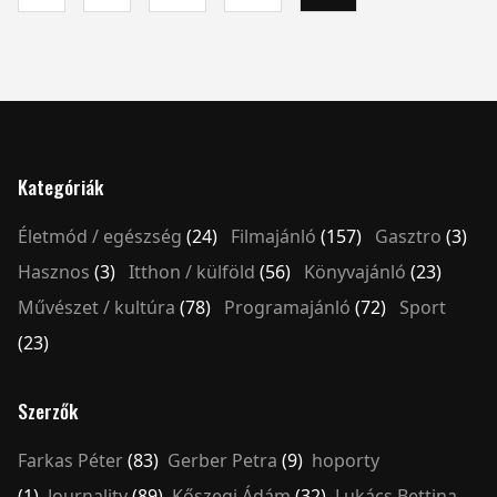
Kategóriák
Életmód / egészség
(24)
Filmajánló
(157)
Gasztro
(3)
Hasznos
(3)
Itthon / külföld
(56)
Könyvajánló
(23)
Művészet / kultúra
(78)
Programajánló
(72)
Sport
(23)
Szerzők
Farkas Péter
(83)
Gerber Petra
(9)
hoporty
(1)
Journality
(89)
Kőszegi Ádám
(32)
Lukács Bettina