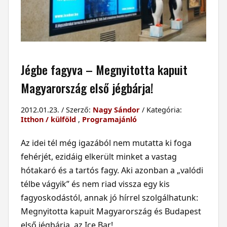
Jégbe fagyva – Megnyitotta kapuit
Magyarország első jégbárja!
2012.01.23. / Szerző:
Nagy Sándor
/ Kategória:
Itthon / külföld
,
Programajánló
Az idei tél még igazából nem mutatta ki foga
fehérjét, ezidáig elkerült minket a vastag
hótakaró és a tartós fagy. Aki azonban a „valódi
télbe vágyik” és nem riad vissza egy kis
fagyoskodástól, annak jó hírrel szolgálhatunk:
Megnyitotta kapuit Magyarország és Budapest
első jégbárja, az Ice Bar!