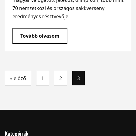
magyar válogatott játékos, olimpikon, több mint
70 nemzetközi és országos sakkverseny
eredményes résztvevője.
Tovább olvasom
« előző
1
2
3
Kategóriák