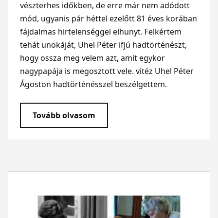
vészterhes időkben, de erre már nem adódott
mód, ugyanis pár héttel ezelőtt 81 éves korában
fájdalmas hirtelenséggel elhunyt. Felkértem
tehát unokáját, Uhel Péter ifjú hadtörténészt,
hogy ossza meg velem azt, amit egykor
nagypapája is megosztott vele. vitéz Uhel Péter
Ágoston hadtörténésszel beszélgettem.
Tovább olvasom