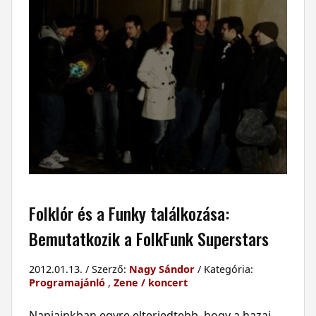
Folklór és a Funky találkozása:
Bemutatkozik a FolkFunk Superstars
2012.01.13. / Szerző:
Nagy Sándor
/ Kategória:
Programajánló
,
Zene / koncert
Napjainkban egyre elterjedtebb, hogy a hazai